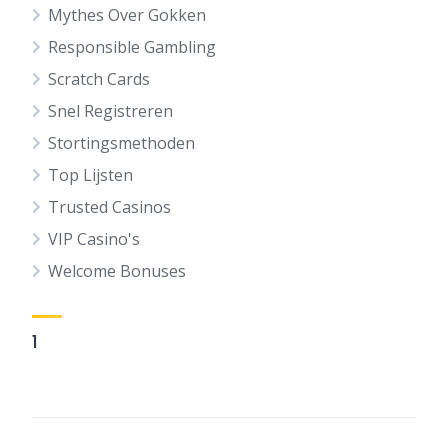
Mythes Over Gokken
Responsible Gambling
Scratch Cards
Snel Registreren
Stortingsmethoden
Top Lijsten
Trusted Casinos
VIP Casino's
Welcome Bonuses
1