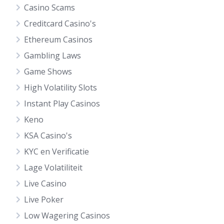
Casino Scams
Creditcard Casino's
Ethereum Casinos
Gambling Laws
Game Shows
High Volatility Slots
Instant Play Casinos
Keno
KSA Casino's
KYC en Verificatie
Lage Volatiliteit
Live Casino
Live Poker
Low Wagering Casinos