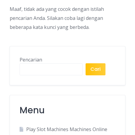
Maaf, tidak ada yang cocok dengan istilah
pencarian Anda. Silakan coba lagi dengan
beberapa kata kunci yang berbeda.
Pencarian
Cari
Menu
Play Slot Machines Machines Online